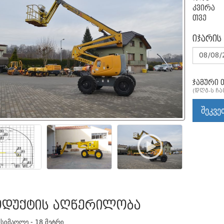
კვირა
თვე
იჯარის
ჯამური 
(დღგ-ს ჩ
შეკვე
დუქტის აღწერილობა
 სიმაღლე - 18 მეტრი