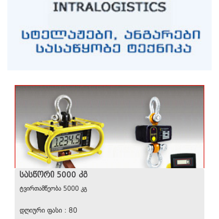
ᲡᲐᲡᲬᲝᲠᲘ 5000 ᲙᲒ
ტვირთამწეობა 5000 კგ
დღიური ფასი : 80