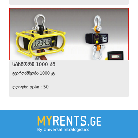
ᲡᲐᲡᲬᲝᲠᲘ 1000 ᲙᲒ
ტვირთამწეობა 1000 კგ
დღიური ფასი : 50