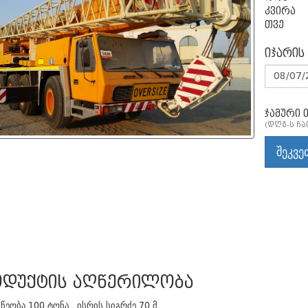
კვირა
თვე
იჯარის
ჯამური 
(დღგ-ს ჩ
შეკვე
დუქტის აღწერილობა
წეობა 100 ტონა , ისრის სიგრძე 70 მ